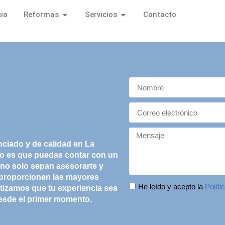
Open Reformas
Open Servicios
cio
Reformas
Servicios
Contacto
N
a
m
E
e
m
a
M
i
e
nciado y de calidad en
La
l
s
ivo es que puedas contar con un
s
 no solo sepan asesorarte y
a
 proporcionen las mayores
g
c
He leído y acepto la
Políti
antizamos que tu experiencia sea
e
h
desde el primer momento.
e
c
k