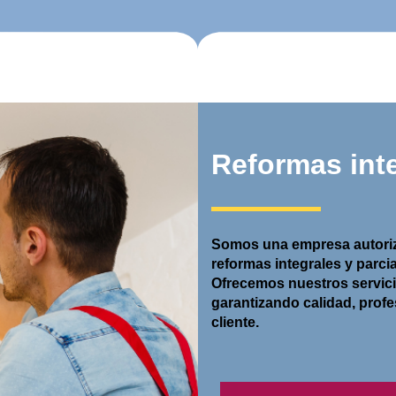
b
o
x
Reformas int
Somos una empresa autoriz
reformas integrales y parci
Ofrecemos nuestros servic
garantizando calidad, prof
cliente.