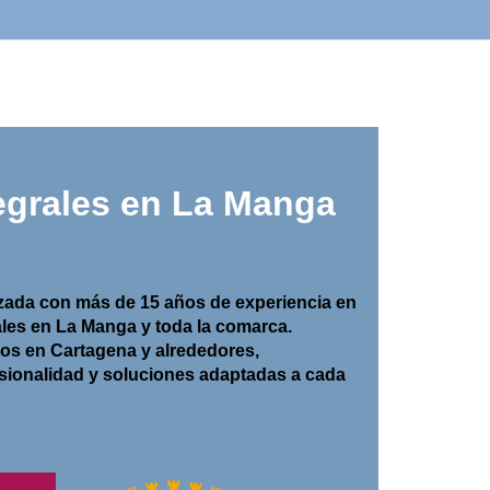
egrales en La Manga
ada con más de 15 años de experiencia en
ales en
La Manga
y toda la comarca.
ios en
Cartagena y alrededores
,
esionalidad y soluciones adaptadas a cada