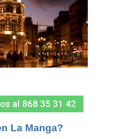
os al 868 35 31 42
en La Manga?