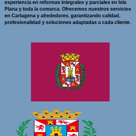
experiencia en reformas integrales y parciales en
Isla
Plana
y toda la comarca. Ofrecemos nuestros servicios
en
Cartagena y alrededores
, garantizando calidad,
profesionalidad y soluciones adaptadas a cada cliente.