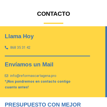
Ir
al
CONTACTO
contenido
Llama Hoy
868 35 31 42
Envíamos un Mail
info@reformascartagena.pro
*¡Nos pondremos en contacto contigo
cuanto antes!
PRESUPUESTO CON MEJOR