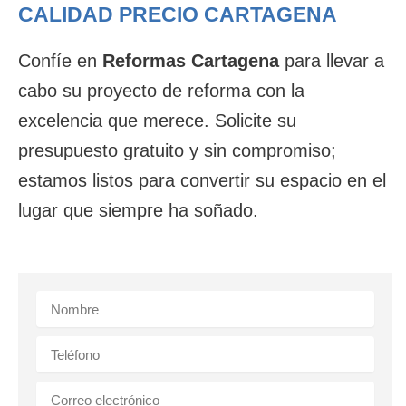
CALIDAD PRECIO CARTAGENA
Confíe en
Reformas Cartagena
para llevar a
cabo su proyecto de reforma con la
excelencia que merece. Solicite su
presupuesto gratuito y sin compromiso;
estamos listos para convertir su espacio en el
lugar que siempre ha soñado.
N
a
m
P
e
h
o
E
n