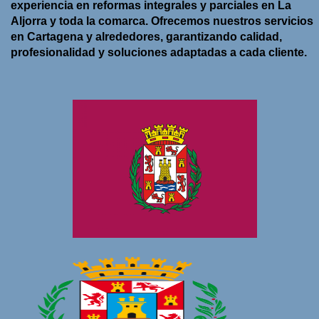
experiencia en reformas integrales y parciales en
La
Aljorra
y toda la comarca. Ofrecemos nuestros servicios
en
Cartagena y alrededores
, garantizando calidad,
profesionalidad y soluciones adaptadas a cada cliente.