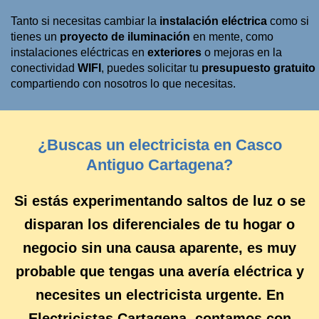
Tanto si necesitas cambiar la
instalación eléctrica
como si
tienes un
proyecto de iluminación
en mente, como
instalaciones eléctricas en
exteriores
o mejoras en la
conectividad
WIFI
, puedes solicitar tu
presupuesto gratuito
compartiendo con nosotros lo que necesitas.
¿Buscas un electricista en Casco
Antiguo Cartagena?
Si estás experimentando
saltos de luz
o se
disparan los
diferenciales
de tu hogar o
negocio sin una causa aparente, es muy
probable que tengas una
avería eléctrica
y
necesites un
electricista urgente
. En
Electricistas Cartagena
, contamos con