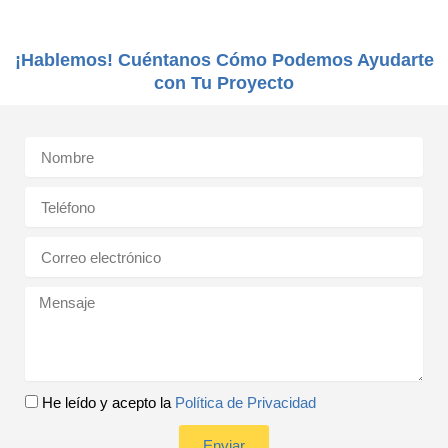
¡Hablemos! Cuéntanos Cómo Podemos Ayudarte
con Tu Proyecto
N
a
m
P
e
h
o
E
n
m
e
a
M
i
e
l
s
s
a
g
c
He leído y acepto la
Política de Privacidad
e
h
e
Enviar